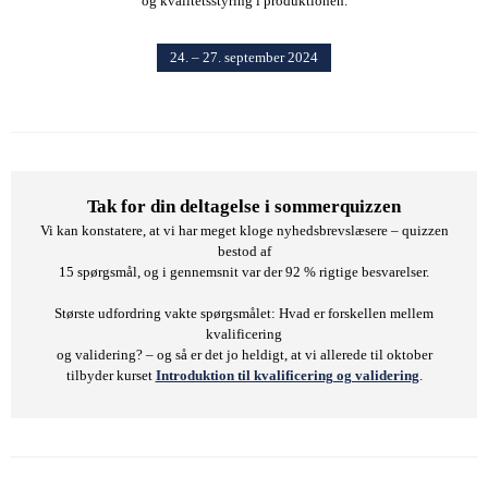
og kvalitetsstyring i produktionen.
24. – 27. september 2024
Tak for din deltagelse i sommerquizzen
Vi kan konstatere, at vi har meget kloge nyhedsbrevslæsere – quizzen
bestod af
15 spørgsmål, og i gennemsnit var der 92 % rigtige besvarelser.
Største udfordring vakte spørgsmålet: Hvad er forskellen mellem
kvalificering
og validering? – og så er det jo heldigt, at vi allerede til oktober
tilbyder kurset
Introduktion til kvalificering og validering
.