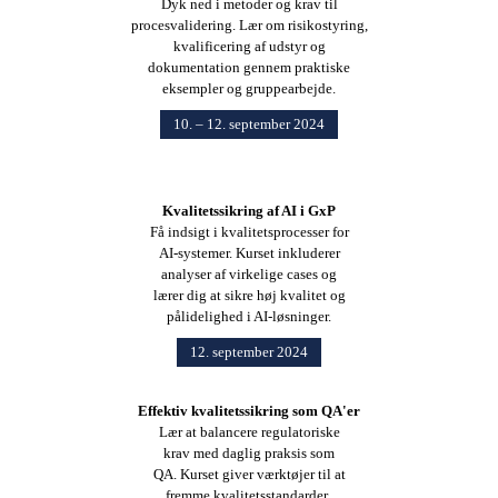
Dyk ned i metoder og krav til
procesvalidering. Lær om risikostyring,
kvalificering af udstyr og
dokumentation gennem praktiske
eksempler og gruppearbejde.
10. – 12. september 2024
Kvalitetssikring af AI i GxP
Få indsigt i kvalitetsprocesser for
AI-systemer. Kurset inkluderer
analyser af virkelige cases og
lærer dig at sikre høj kvalitet og
pålidelighed i AI-løsninger.
12. september 2024
Effektiv kvalitetssikring som QA'er
Lær at balancere regulatoriske
krav med daglig praksis som
QA. Kurset giver værktøjer til at
fremme kvalitetsstandarder,