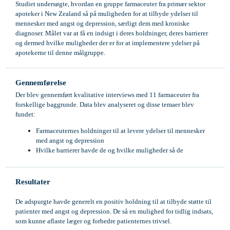
Studiet undersøgte, hvordan en gruppe farmaceuter fra primær sektor
apoteker i New Zealand så på muligheden for at tilbyde ydelser til
mennesker med angst og depression, særligt dem med kroniske
diagnoser. Målet var at få en indsigt i deres holdninger, deres barrierer
og dermed hvilke muligheder der er for at implementere ydelser på
apotekerne til denne målgruppe.
Gennemførelse
Der blev gennemført kvalitative interviews med 11 farmaceuter fra
forskellige baggrunde. Data blev analyseret og disse temaer blev
fundet:
Farmaceuternes holdninger til at levere ydelser til mennesker
med angst og depression
Hvilke barrierer havde de og hvilke muligheder så de
Resultater
De adspurgte havde generelt en positiv holdning til at tilbyde støtte til
patienter med angst og depression. De så en mulighed for tidlig indsats,
som kunne aflaste læger og forbedre patienternes trivsel.