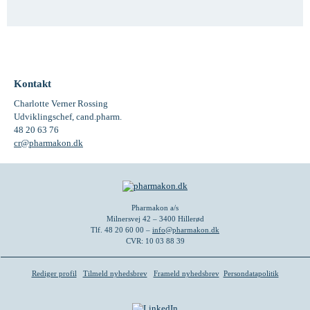
Kontakt
Charlotte Verner Rossing
Udviklingschef, cand.pharm.
48 20 63 76
cr@pharmakon.dk
Pharmakon a/s
Milnersvej 42 – 3400 Hillerød
Tlf. 48 20 60 00 –
info@pharmakon.dk
CVR: 10 03 88 39
Rediger profil
Tilmeld nyhedsbrev
Frameld nyhedsbrev
Persondatapolitik