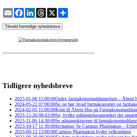
Email
Facebook
LinkedIn
Threads
X
Share
Tilmeld fremtidige nyhedsbreve
Tidligere nyhedsbreve
2025-01-06 11:00:00
Oplev farmakonomuddannelsen – Åbent 
2024-05-22 07:00:00
Se og hør, hvad farmakonomer og farmak
2024-02-01 11:00:00
Kom til Åbent Hus på Farmakonomuddann
2023-12-20 08:43:00
Se, hvilke uddannelsesapoteker der ansætt
2023-11-06 14:30:00
Se adgangskravene til farmakonomuddann
2023-10-17 11:30:00
Invitation: Se Campus Pharmakon – Erfaring
2023-09-12 13:00:00
Campus Pharmakon byder velkommen