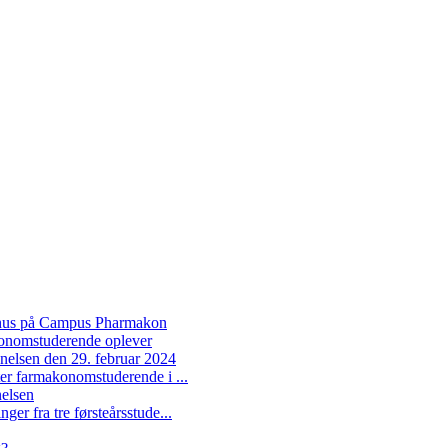
hus på Campus Pharmakon
onomstuderende oplever
elsen den 29. februar 2024
er farmakonomstuderende i ...
elsen
er fra tre førsteårsstude...