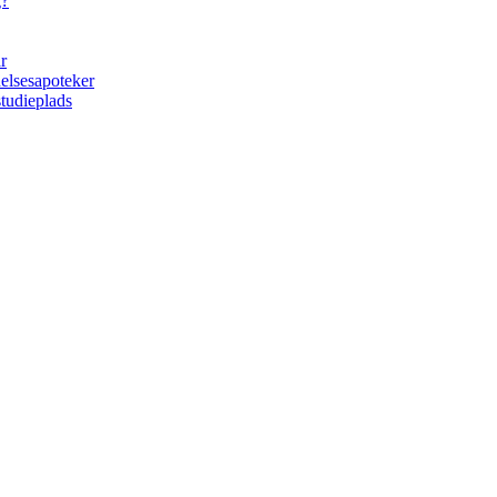
g?
r
elsesapoteker
tudieplads