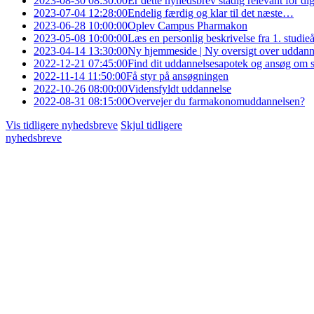
2023-08-30 08:30:00
Er dette nyhedsbrev stadig relevant for di
2023-07-04 12:28:00
Endelig færdig og klar til det næste…
2023-06-28 10:00:00
Oplev Campus Pharmakon
2023-05-08 10:00:00
Læs en personlig beskrivelse fra 1. studieå
2023-04-14 13:30:00
Ny hjemmeside | Ny oversigt over uddann
2022-12-21 07:45:00
Find dit uddannelsesapotek og ansøg om s
2022-11-14 11:50:00
Få styr på ansøgningen
2022-10-26 08:00:00
Vidensfyldt uddannelse
2022-08-31 08:15:00
Overvejer du farmakonomuddannelsen?
Vis tidligere nyhedsbreve
Skjul tidligere
nyhedsbreve