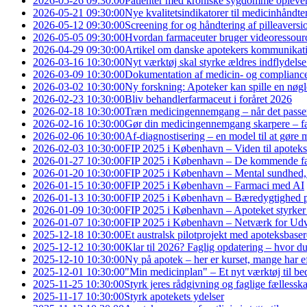
2026-05-26 09:30:00
Patienter med kroniske sygdomme oplever s
2026-05-21 09:30:00
Nye kvalitetsindikatorer til medicinhåndte
2026-05-12 09:30:00
Screening for og håndtering af pilleaversio
2026-05-05 09:30:00
Hvordan farmaceuter bruger videoressourcer
2026-04-29 09:30:00
Artikel om danske apotekers kommunikatio
2026-03-16 10:30:00
Nyt værktøj skal styrke ældres indflydels
2026-03-09 10:30:00
Dokumentation af medicin- og complianc
2026-03-02 10:30:00
Ny forskning: Apoteker kan spille en nøgler
2026-02-23 10:30:00
Bliv behandlerfarmaceut i foråret 2026
2026-02-18 10:30:00
Træn medicingennemgang – når det passe
2026-02-16 10:30:00
Gør din medicingennemgang skarpere – fa
2026-02-06 10:30:00
Af-diagnostisering – en model til at gøre
2026-02-03 10:30:00
FIP 2025 i København – Viden til apoteks
2026-01-27 10:30:00
FIP 2025 i København – De kommende f
2026-01-20 10:30:00
FIP 2025 i København – Mental sundhed,
2026-01-15 10:30:00
FIP 2025 i København – Farmaci med AI
2026-01-13 10:30:00
FIP 2025 i København – Bæredygtighed p
2026-01-09 10:30:00
FIP 2025 i København – Apoteket styrker 
2026-01-07 10:30:00
FIP 2025 i København – Netværk for Udvi
2025-12-18 10:30:00
Et australsk pilotprojekt med apoteksbaser
2025-12-12 10:30:00
Klar til 2026? Faglig opdatering – hvor du
2025-12-10 10:30:00
Ny på apotek – her er kurset, mange har e
2025-12-01 10:30:00
"Min medicinplan" – Et nyt værktøj til be
2025-11-25 10:30:00
Styrk jeres rådgivning og faglige fællessk
2025-11-17 10:30:00
Styrk apotekets ydelser