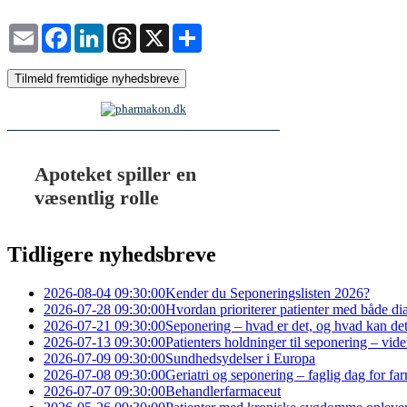
Email
Facebook
LinkedIn
Threads
X
Share
Tilmeld fremtidige nyhedsbreve
Tidligere nyhedsbreve
2026-08-04 09:30:00
Kender du Seponeringslisten 2026?
2026-07-28 09:30:00
Hvordan prioriterer patienter med både diab
2026-07-21 09:30:00
Seponering – hvad er det, og hvad kan det
2026-07-13 09:30:00
Patienters holdninger til seponering – vide
2026-07-09 09:30:00
Sundhedsydelser i Europa
2026-07-08 09:30:00
Geriatri og seponering – faglig dag for 
2026-07-07 09:30:00
Behandlerfarmaceut