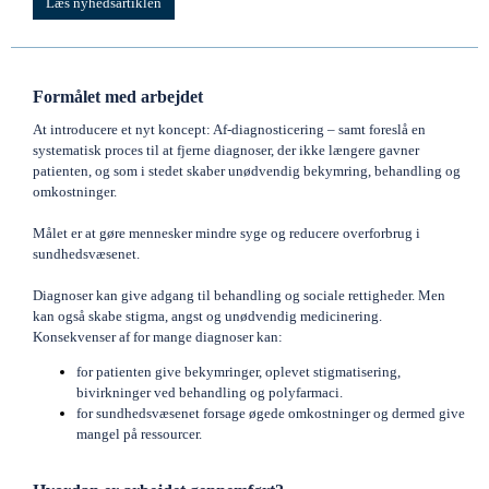
Læs nyhedsartiklen
Formålet med arbejdet
At introducere et nyt koncept: Af-diagnosticering – samt foreslå en
systematisk proces til at fjerne diagnoser, der ikke længere gavner
patienten, og som i stedet skaber unødvendig bekymring, behandling og
omkostninger.
Målet er at gøre mennesker mindre syge og reducere overforbrug i
sundhedsvæsenet.
Diagnoser kan give adgang til behandling og sociale rettigheder. Men
kan også skabe stigma, angst og unødvendig medicinering.
Konsekvenser af for mange diagnoser kan:
for patienten give bekymringer, oplevet stigmatisering,
bivirkninger ved behandling og polyfarmaci.
for sundhedsvæsenet forsage øgede omkostninger og dermed give
mangel på ressourcer.