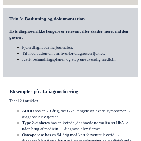
Trin 3: Beslutning og dokumentation
Hvis diagnosen ikke længere er relevant eller skader mere, end den
gavner:
Fjern diagnosen fra journalen.
Tal med patienten om, hvorfor diagnosen fjernes.
Justér behandlingsplanen og stop unødvendig medicin.
Eksempler på af-diagnosticering
Tabel 2 i
artiklen
ADHD
hos en 20-årig, der ikke længere oplevede symptomer →
diagnose blev fjernet.
Type 2-diabetes
hos en kvinde, der havde normaliseret HbA1c
uden brug af medicin → diagnose blev fjernet.
Osteoporose
hos en 94-årig med kort forventet levetid →
diagnose blev fjerne for at reducere bekymring og medicinbyrde