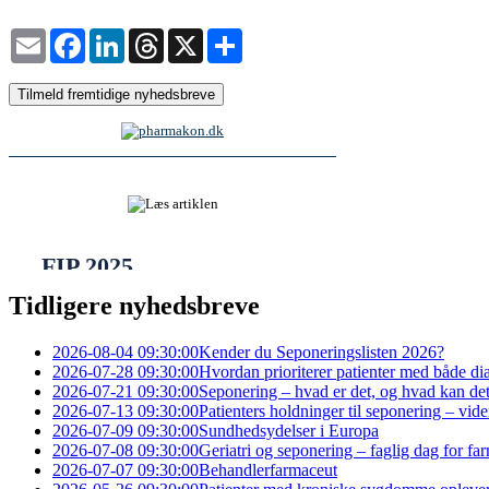
Email
Facebook
LinkedIn
Threads
X
Share
Tilmeld fremtidige nyhedsbreve
Tidligere nyhedsbreve
2026-08-04 09:30:00
Kender du Seponeringslisten 2026?
2026-07-28 09:30:00
Hvordan prioriterer patienter med både diab
2026-07-21 09:30:00
Seponering – hvad er det, og hvad kan det
2026-07-13 09:30:00
Patienters holdninger til seponering – vide
2026-07-09 09:30:00
Sundhedsydelser i Europa
2026-07-08 09:30:00
Geriatri og seponering – faglig dag for 
2026-07-07 09:30:00
Behandlerfarmaceut