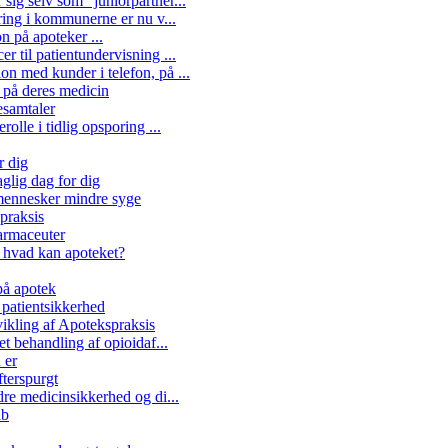
ig selv som "juniorpartner...
ring i kommunerne er nu v...
n på apoteker ...
 til patientundervisning ...
n med kunder i telefon, på ...
e på deres medicin
esamtaler
olle i tidlig opsporing ...
r dig
glig dag for dig
 mennesker mindre syge
praksis
armaceuter
 hvad kan apoteket?
å apotek
patientsikkerhed
kling af Apotekspraksis
et behandling af opioidaf...
 er
fterspurgt
dre medicinsikkerhed og di...
ab