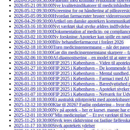
2026-05-26 09:30:00
Patienter med kroniske sygdomme oplever s
2026-05-21 09:30:00
Nye kvalitetsindikatorer til medicinhåndte
2026-05-12 09:30:00
Screening for og håndtering af pilleaversio
2026-05-05 09:30:00
Hvordan farmaceuter bruger videoressourcer
2026-04-29 09:30:00
Artikel om danske apotekers kommunikatio
2026-03-16 10:30:00
Nyt værktøj skal styrke ældres indflydels
2026-03-09 10:30:00
Dokumentation af medicin- og complianc
2026-03-02 10:30:00
Ny forskning: Apoteker kan spille en nøgler
2026-02-23 10:30:00
Bliv behandlerfarmaceut i foråret 2026
2026-02-18 10:30:00
Træn medicingennemgang – når det passe
2026-02-16 10:30:00
Gør din medicingennemgang skarpere – fa
2026-02-06 10:30:00
Af-diagnostisering – en model til at gøre
2026-02-03 10:30:00
FIP 2025 i København – Viden til apoteks
2026-01-27 10:30:00
FIP 2025 i København – De kommende f
2026-01-20 10:30:00
FIP 2025 i København – Mental sundhed,
2026-01-15 10:30:00
FIP 2025 i København – Farmaci med AI
2026-01-13 10:30:00
FIP 2025 i København – Bæredygtighed p
2026-01-09 10:30:00
FIP 2025 i København – Apoteket styrker 
2026-01-07 10:30:00
FIP 2025 i København – Netværk for Udvi
2025-12-18 10:30:00
Et australsk pilotprojekt med apoteksbaser
2025-12-12 10:30:00
Klar til 2026? Faglig opdatering – hvor du
2025-12-10 10:30:00
Ny på apotek – her er kurset, mange har e
2025-12-01 10:30:00
"Min medicinplan" – Et nyt værktøj til be
2025-11-25 10:30:00
Styrk jeres rådgivning og faglige fællessk
2025-11-17 10:30:00
Styrk apotekets ydelser