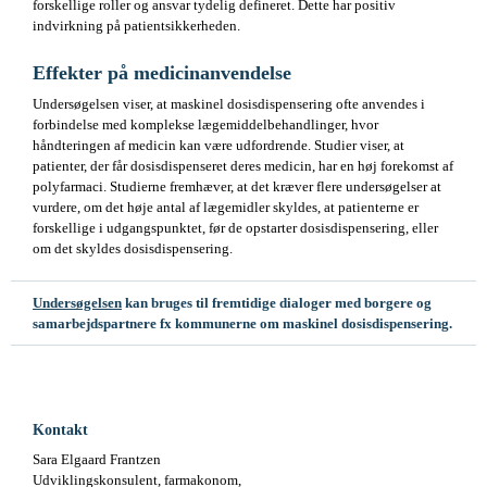
forskellige roller og ansvar tydelig defineret. Dette har positiv
indvirkning på patientsikkerheden.
Effekter på medicinanvendelse
Undersøgelsen viser, at maskinel dosisdispensering ofte anvendes i
forbindelse med komplekse lægemiddelbehandlinger, hvor
håndteringen af medicin kan være udfordrende. Studier viser, at
patienter, der får dosisdispenseret deres medicin, har en høj forekomst af
polyfarmaci. Studierne fremhæver, at det kræver flere undersøgelser at
vurdere, om det høje antal af lægemidler skyldes, at patienterne er
forskellige i udgangspunktet, før de opstarter dosisdispensering, eller
om det skyldes dosisdispensering.
Undersøgelsen
kan bruges til fremtidige dialoger med borgere og
samarbejdspartnere fx kommunerne om maskinel dosisdispensering.
Kontakt
Sara Elgaard Frantzen
Udviklingskonsulent, farmakonom,