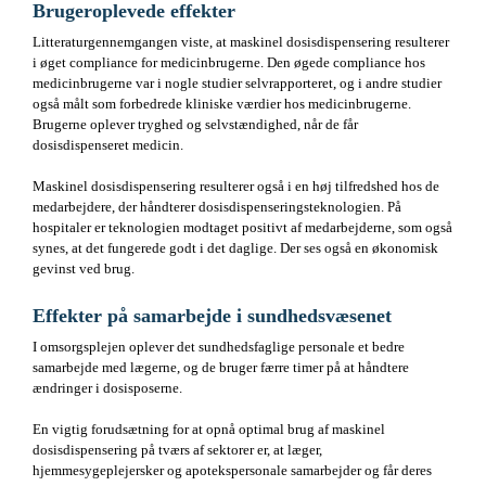
Brugeroplevede effekter
Litteraturgennemgangen viste, at maskinel dosisdispensering resulterer
i øget compliance for medicinbrugerne. Den øgede compliance hos
medicinbrugerne var i nogle studier selvrapporteret, og i andre studier
også målt som forbedrede kliniske værdier hos medicinbrugerne.
Brugerne oplever tryghed og selvstændighed, når de får
dosisdispenseret medicin.
Maskinel dosisdispensering resulterer også i en høj tilfredshed hos de
medarbejdere, der håndterer dosisdispenseringsteknologien. På
hospitaler er teknologien modtaget positivt af medarbejderne, som også
synes, at det fungerede godt i det daglige. Der ses også en økonomisk
gevinst ved brug.
Effekter på samarbejde i sundhedsvæsenet
I omsorgsplejen oplever det sundhedsfaglige personale et bedre
samarbejde med lægerne, og de bruger færre timer på at håndtere
ændringer i dosisposerne.
En vigtig forudsætning for at opnå optimal brug af maskinel
dosisdispensering på tværs af sektorer er, at læger,
hjemmesygeplejersker og apotekspersonale samarbejder og får deres