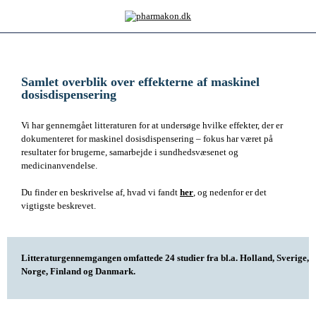
Samlet overblik over effekterne af maskinel
dosisdispensering
Vi har gennemgået litteraturen for at undersøge hvilke effekter, der er
dokumenteret for maskinel dosisdispensering – fokus har været på
resultater for brugerne, samarbejde i sundhedsvæsenet og
medicinanvendelse.
Du finder en beskrivelse af, hvad vi fandt
her
, og nedenfor er det
vigtigste beskrevet.
Litteraturgennemgangen omfattede 24 studier fra bl.a. Holland, Sverige,
Norge, Finland og Danmark.